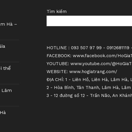
Tìm kiếm
âm Hà –
Gia
HOTLINE : 093 507 97 99 - 0912681119 -
FACEBOOK: www.facebook.com/HoGiaTr
YOUTUBE: www.youtube.com/@HoGiaTr
i thể
WEBSITE: www.hogiatrang.com/
ĐỊA CHỈ: 1 - Liên Hồ, Liên Hà, Lâm Hà,
2 - Hòa Bình, Tân Thanh, Lâm Hà, Lâm
s Lâm
3 - 12 đường số 12 - Trần Não, An Khán
 Hà