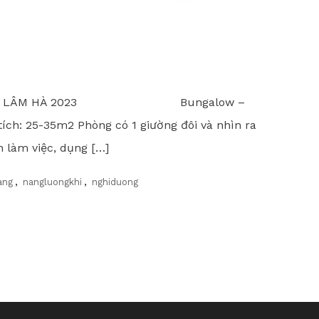
ILLAS – LÂM HÀ 2023 Bungalow –
tích: 25-35m2 Phòng có 1 giường đôi và nhìn ra
n làm việc, dụng […]
ang
,
nangluongkhi
,
nghiduong