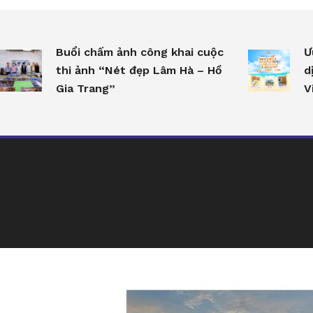
Buổi chấm ảnh công khai cuộc
Ư
thi ảnh “Nét đẹp Lâm Hà – Hồ
d
Gia Trang”
V