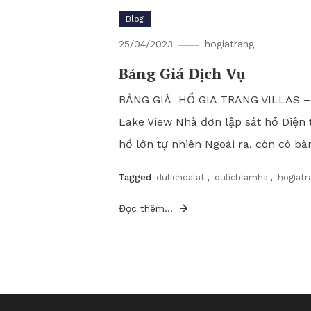
Blog
25/04/2023
hogiatrang
Bảng Giá Dịch Vụ
BẢNG GIÁ HỒ GIA TRANG V
Lake View Nhà đơn lập sát hồ Diện 
hồ lớn tự nhiên Ngoài ra, còn có bà
Tagged
dulichdalat
,
dulichlamha
,
hogiatr
Đọc thêm...