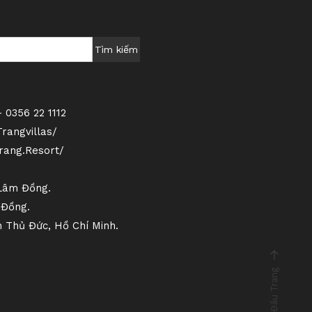
Tìm kiếm
 0356 22 1112
angvillas/
ang.Resort/
 Lâm Đồng.
 Đồng.
h Thủ Đức, Hồ Chí Minh.