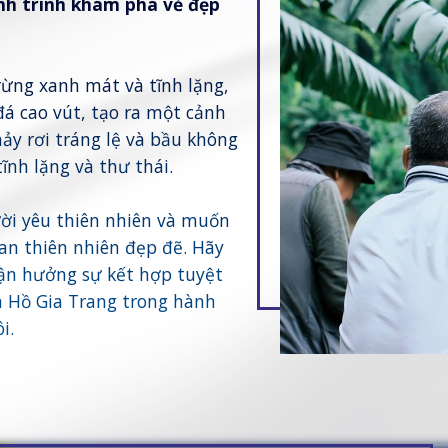
nh trình khám phá vẻ đẹp
ừng xanh mát và tĩnh lặng,
á cao vút, tạo ra một cảnh
ảy rơi tráng lệ và bầu không
ĩnh lặng và thư thái.
ời yêu thiên nhiên và muốn
an thiên nhiên đẹp đẽ. Hãy
tận hưởng sự kết hợp tuyệt
ên Hồ Gia Trang trong hành
i.