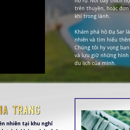
nở rộ. Nơi đây thích h
trên thuyền, hoặc đơn
khí trong lành.
Khám phá hồ Đạ Sar là
nhiên và tìm hiểu thê
Chúng tôi hy vọng bạn
và lưu giữ những hình
du lịch của mình.
ia Trang
ên nhiên tại khu nghỉ