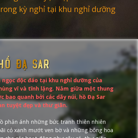
trong kỳ nghỉ tại khu nghỉ dưỡng
Hồ Đạ Sar
n ngọc độc đáo tại khu nghỉ dưỡng của
 hùng vĩ và tĩnh lặng. Nằm giữa một thung
c bao quanh bởi các dãy núi, hồ Đạ Sar
n tuyệt đẹp và thư giãn.
ồ phản ánh những bức tranh thiên nhiên
bãi cỏ xanh mướt ven bờ và những bông hoa