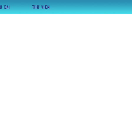
U ĐÃI
THƯ VIỆN