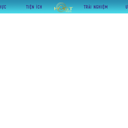
HỰC
TIỆN ÍCH
TRẢI NGHIỆM
Ư