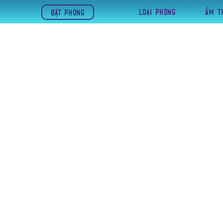
loại PHÒNG
ẨM T
ĐẶT PHÒNG