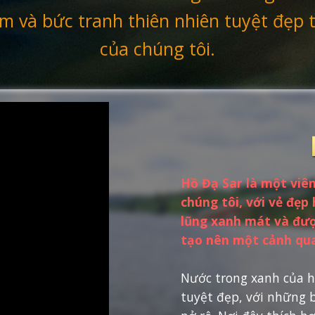
m và bức tranh thiên nhiên tuyệt đẹp 
của chúng tôi.
Hồ Đạ Sar là một viê
chúng tôi, với vẻ đẹp
lũng xanh mát và đượ
tạo nên một cảnh qua
Nước trong xanh của h
tuyệt đẹp, với những 